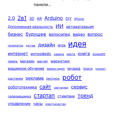
панели…
2в1
Arduino
2.0
3D
AR
DIY
iPhone
ИИ
автоматизация
Дополненная реальность
будущее
бизнес
вопрос
велосипед
видео
идея
дизайн
игра
генератор
датчик
интернет
книга
интерфейс
концепт
карта
камера
маркетинг
магазин
лампа
магнит
машинное обучение
музыка
поиск
микро-идея
проект
робот
реклама
растение
рисунок
сайт
сервис
робототехника
светодиод
стартап
тренд
стимпанк
сервомашинка
управление
часы
электричество