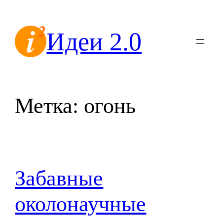
Перейти
к
Идеи 2.0
содержимому
Метка:
огонь
Забавные
околонаучные