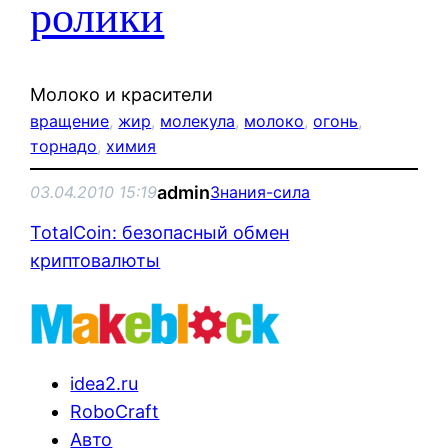
ролики
Молоко и красители
вращение
, 
жир
, 
молекула
, 
молоко
, 
огонь
, 
торнадо
, 
химия
admin
03.04.2010 15:19
Знания-сила
TotalCoin: безопасный обмен
криптовалюты
idea2.ru
RoboCraft
Авто