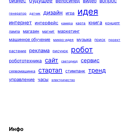
будущее
бизнес
вопрос
велосипед
видео
идея
дизайн
игра
генератор
датчик
интернет
книга
интерфейс
концепт
карта
камера
маркетинг
магазин
лампа
магнит
машинное обучение
музыка
поиск
микро-идея
проект
робот
реклама
растение
рисунок
сайт
сервис
робототехника
светодиод
стартап
тренд
стимпанк
сервомашинка
управление
часы
электричество
Инфо