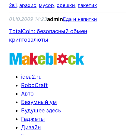
2в1
, 
арахис
, 
мусор
, 
орешки
, 
пакетик
admin
01.10.2009 14:23
Еда и напитки
TotalCoin: безопасный обмен
криптовалюты
idea2.ru
RoboCraft
Авто
Безумный ум
Будущее здесь
Гаджеты
Дизайн