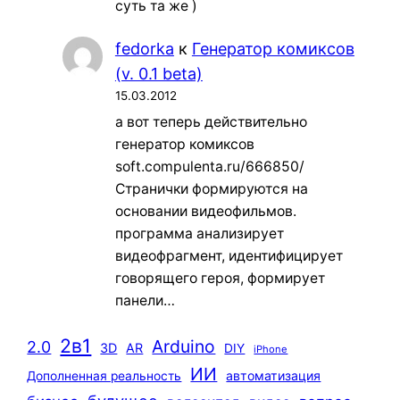
суть та же )
fedorka
к
Генератор комиксов
(v. 0.1 beta)
15.03.2012
а вот теперь действительно
генератор комиксов
soft.compulenta.ru/666850/
Странички формируются на
основании видеофильмов.
программа анализирует
видеофрагмент, идентифицирует
говорящего героя, формирует
панели…
2в1
Arduino
2.0
3D
AR
DIY
iPhone
ИИ
автоматизация
Дополненная реальность