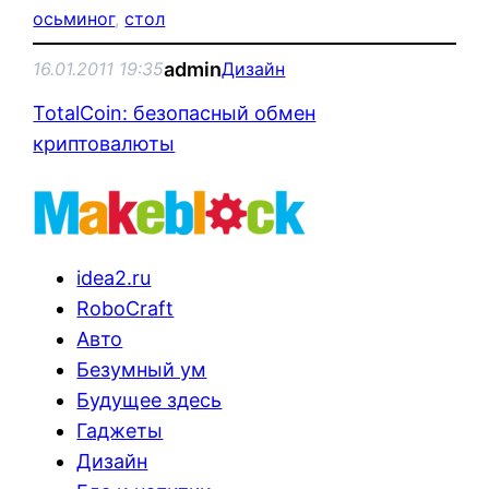
осьминог
, 
стол
admin
16.01.2011 19:35
Дизайн
TotalCoin: безопасный обмен
криптовалюты
idea2.ru
RoboCraft
Авто
Безумный ум
Будущее здесь
Гаджеты
Дизайн