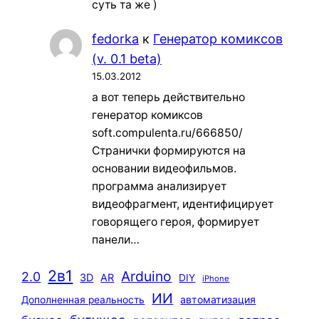
суть та же )
fedorka
к
Генератор комиксов
(v. 0.1 beta)
15.03.2012
а вот теперь действительно
генератор комиксов
soft.compulenta.ru/666850/
Странички формируются на
основании видеофильмов.
программа анализирует
видеофрагмент, идентифицирует
говорящего героя, формирует
панели…
2в1
Arduino
2.0
3D
AR
DIY
iPhone
ИИ
автоматизация
Дополненная реальность