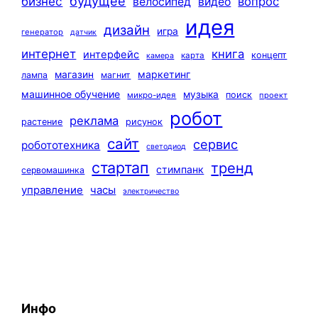
будущее
бизнес
вопрос
велосипед
видео
идея
дизайн
игра
генератор
датчик
интернет
книга
интерфейс
концепт
карта
камера
маркетинг
магазин
лампа
магнит
машинное обучение
музыка
поиск
микро-идея
проект
робот
реклама
растение
рисунок
сайт
сервис
робототехника
светодиод
стартап
тренд
стимпанк
сервомашинка
управление
часы
электричество
Инфо