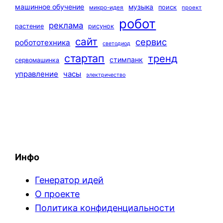
машинное обучение
музыка
поиск
микро-идея
проект
робот
реклама
растение
рисунок
сайт
сервис
робототехника
светодиод
стартап
тренд
стимпанк
сервомашинка
управление
часы
электричество
Инфо
Генератор идей
О проекте
Политика конфиденциальности