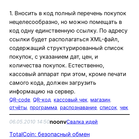
1. Вносить в код полный перечень покупок
нецелесообразно, но можно помещать в
код одну единственную ссылку. По адресу
ссылки будет располагаться XML-файл,
содержащий структурированный список
покупок, с указанием дат, цен, и
количества покупок. Естественно,
кассовый аппарат при этом, кроме печати
самого кода, должен загрузить
информацию на сервер.
QR-code
, 
QR-код
, 
кассовый чек
, 
магазин
, 
отчёты
, 
программа
, 
распознавание
, 
список
, 
чек
noonv
06.05.2010 14:50
Свалка идей
TotalCoin: безопасный обмен