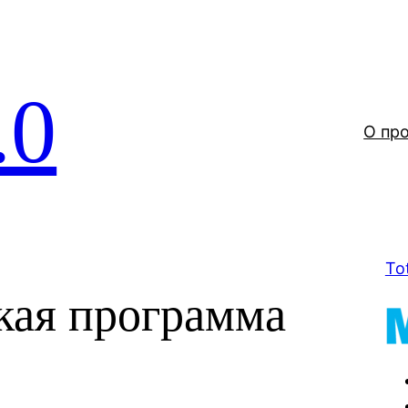
.0
О пр
To
кая программа