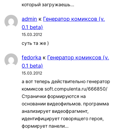
который загружаешь…
admin
к
Генератор комиксов (v.
0.1 beta)
15.03.2012
суть та же )
fedorka
к
Генератор комиксов (v.
0.1 beta)
15.03.2012
а вот теперь действительно генератор
комиксов soft.compulenta.ru/666850/
Странички формируются на
основании видеофильмов. программа
анализирует видеофрагмент,
идентифицирует говорящего героя,
формирует панели…