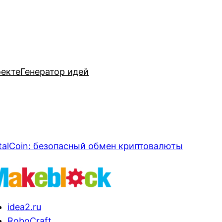
оекте
Генератор идей
talCoin: безопасный обмен криптовалюты
idea2.ru
RoboCraft