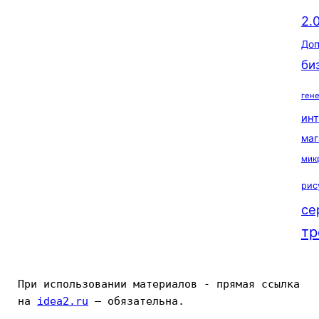
2.
Доп
би
ген
ин
маг
мик
рис
се
тр
При использовании материалов - прямая ссылка 
на 
idea2.ru
 — обязательна.