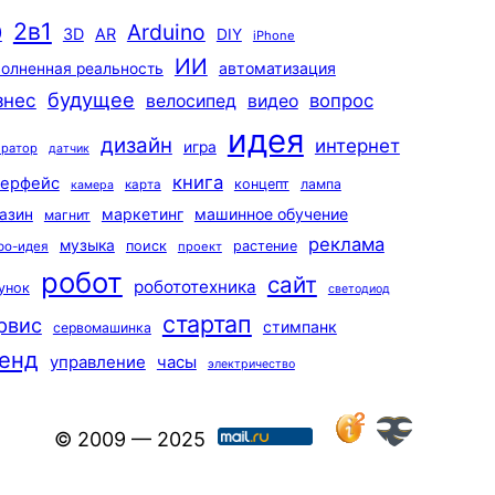
2в1
Arduino
0
3D
AR
DIY
iPhone
ИИ
автоматизация
олненная реальность
будущее
знес
вопрос
велосипед
видео
идея
дизайн
интернет
игра
ератор
датчик
книга
терфейс
концепт
лампа
карта
камера
маркетинг
машинное обучение
азин
магнит
реклама
музыка
поиск
растение
ро-идея
проект
робот
сайт
робототехника
унок
светодиод
стартап
рвис
стимпанк
сервомашинка
енд
управление
часы
электричество
© 2009 — 2025