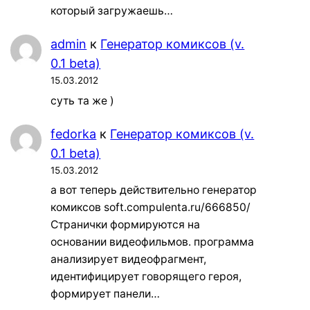
который загружаешь…
admin
к
Генератор комиксов (v.
0.1 beta)
15.03.2012
суть та же )
fedorka
к
Генератор комиксов (v.
0.1 beta)
15.03.2012
а вот теперь действительно генератор
комиксов soft.compulenta.ru/666850/
Странички формируются на
основании видеофильмов. программа
анализирует видеофрагмент,
идентифицирует говорящего героя,
формирует панели…