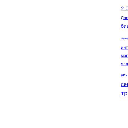
2.
Доп
би
ген
ин
маг
мик
рис
се
тр