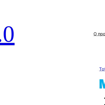
.0
О пр
To