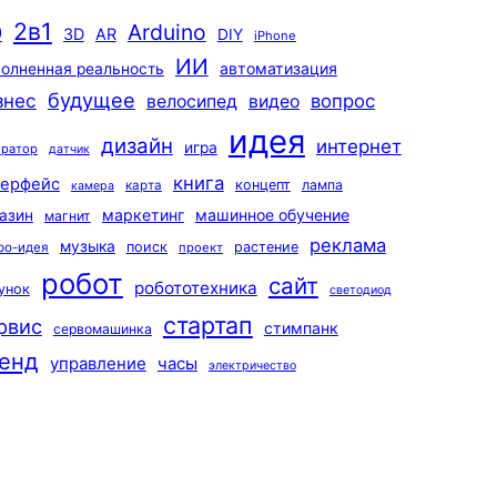
2в1
Arduino
0
3D
AR
DIY
iPhone
ИИ
автоматизация
олненная реальность
будущее
знес
вопрос
велосипед
видео
идея
дизайн
интернет
игра
ератор
датчик
книга
терфейс
концепт
лампа
карта
камера
маркетинг
машинное обучение
азин
магнит
реклама
музыка
поиск
растение
ро-идея
проект
робот
сайт
робототехника
унок
светодиод
стартап
рвис
стимпанк
сервомашинка
енд
управление
часы
электричество