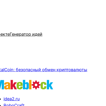
оекте
Генератор идей
talCoin: безопасный обмен криптовалюты
idea2.ru
RoboCraft