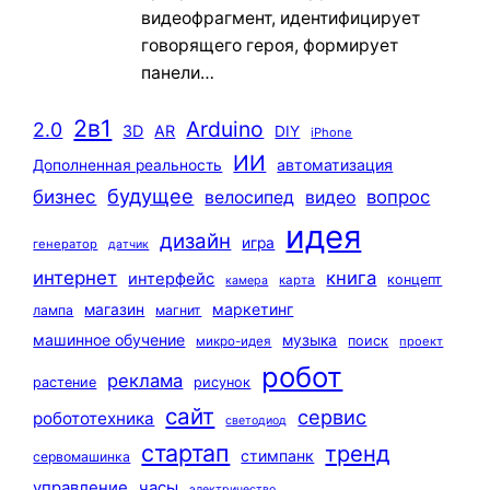
видеофрагмент, идентифицирует
говорящего героя, формирует
панели…
2в1
Arduino
2.0
3D
AR
DIY
iPhone
ИИ
автоматизация
Дополненная реальность
будущее
бизнес
вопрос
велосипед
видео
идея
дизайн
игра
генератор
датчик
интернет
книга
интерфейс
концепт
карта
камера
маркетинг
магазин
лампа
магнит
машинное обучение
музыка
поиск
микро-идея
проект
робот
реклама
растение
рисунок
сайт
сервис
робототехника
светодиод
стартап
тренд
стимпанк
сервомашинка
управление
часы
электричество