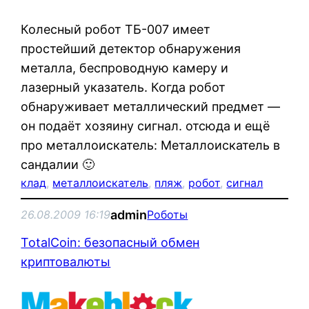
Колесный робот ТБ-007 имеет
простейший детектор обнаружения
металла, беспроводную камеру и
лазерный указатель. Когда робот
обнаруживает металлический предмет —
он подаёт хозяину сигнал. отсюда и ещё
про металлоискатель: Металлоискатель в
сандалии 🙂
клад
, 
металлоискатель
, 
пляж
, 
робот
, 
сигнал
admin
26.08.2009 16:19
Роботы
TotalCoin: безопасный обмен
криптовалюты