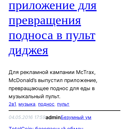
приложение для
превращения
подноса в пульт
диджея
Для рекламной кампании McTrax,
McDonald’s выпустил приложение,
превращающее поднос для еды в
музыкальный пульт.
2в1
, 
музыка
, 
поднос
, 
пульт
admin
04.05.2016 17:59
Безумный ум
TotalCoin: безопасный обмен