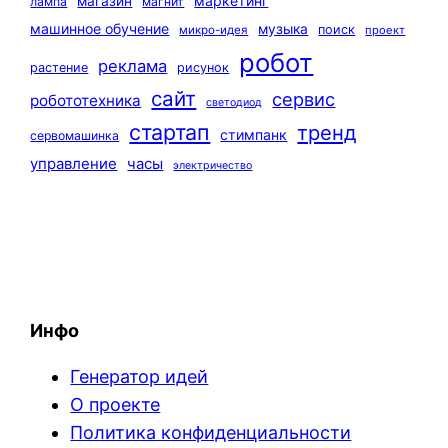
маркетинг
магазин
лампа
магнит
машинное обучение
музыка
поиск
микро-идея
проект
робот
реклама
растение
рисунок
сайт
сервис
робототехника
светодиод
стартап
тренд
стимпанк
сервомашинка
управление
часы
электричество
Инфо
Генератор идей
О проекте
Политика конфиденциальности