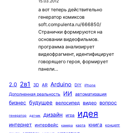
15.03.2012
а вот теперь действительно
генератор комиксов
soft.compulenta.ru/666850/
Странички формируются на
основании видеофильмов.
программа анализирует
видеофрагмент, идентифицирует
говорящего героя, формирует
панели…
2в1
Arduino
2.0
3D
AR
DIY
iPhone
ИИ
автоматизация
Дополненная реальность
будущее
бизнес
вопрос
велосипед
видео
идея
дизайн
игра
генератор
датчик
интернет
книга
интерфейс
концепт
карта
камера