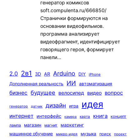
генератор комиксов
soft.compulenta.ru/666850/
Странички формируются на
основании видеофильмов.
программа анализирует
видеофрагмент, идентифицирует
говорящего героя, формирует
панели…
2в1
Arduino
2.0
3D
AR
DIY
iPhone
ИИ
автоматизация
Дополненная реальность
будущее
бизнес
вопрос
велосипед
видео
идея
дизайн
игра
генератор
датчик
интернет
книга
интерфейс
концепт
карта
камера
маркетинг
магазин
лампа
магнит
машинное обучение
музыка
поиск
микро-идея
проект