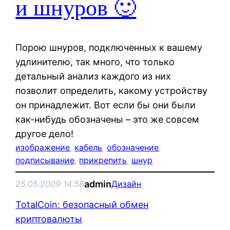
и шнуров 🙂
Порою шнуров, подключенных к вашему
удлинителю, так много, что только
детальный анализ каждого из них
позволит определить, какому устройству
он принадлежит. Вот если бы они были
как-нибудь обозначены – это же совсем
другое дело!
изображение
, 
кабель
, 
обозначение
, 
подписывание
, 
прикрепить
, 
шнур
admin
25.05.2009 14:58
Дизайн
TotalCoin: безопасный обмен
криптовалюты