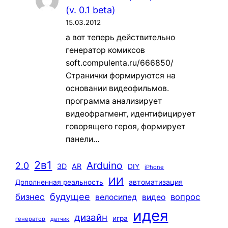
(v. 0.1 beta)
15.03.2012
а вот теперь действительно
генератор комиксов
soft.compulenta.ru/666850/
Странички формируются на
основании видеофильмов.
программа анализирует
видеофрагмент, идентифицирует
говорящего героя, формирует
панели…
2в1
Arduino
2.0
3D
AR
DIY
iPhone
ИИ
автоматизация
Дополненная реальность
будущее
бизнес
вопрос
велосипед
видео
идея
дизайн
игра
генератор
датчик