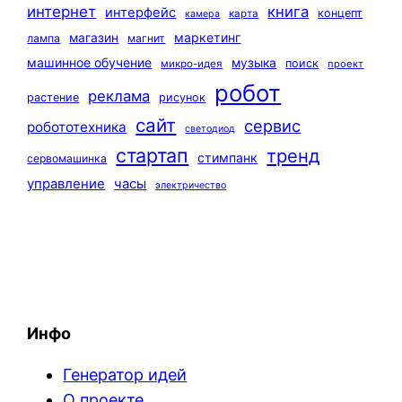
интернет
книга
интерфейс
концепт
карта
камера
маркетинг
магазин
лампа
магнит
машинное обучение
музыка
поиск
микро-идея
проект
робот
реклама
растение
рисунок
сайт
сервис
робототехника
светодиод
стартап
тренд
стимпанк
сервомашинка
управление
часы
электричество
Инфо
Генератор идей
О проекте