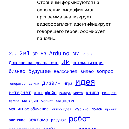
Странички формируются на
основании видеофильмов.
программа анализирует
видеофрагмент, идентифицирует
говорящего героя, формирует
панели…
2в1
Arduino
2.0
3D
AR
DIY
iPhone
ИИ
автоматизация
Дополненная реальность
будущее
бизнес
вопрос
велосипед
видео
идея
дизайн
игра
генератор
датчик
интернет
книга
интерфейс
концепт
карта
камера
маркетинг
магазин
лампа
магнит
машинное обучение
музыка
поиск
микро-идея
проект
робот
реклама
растение
рисунок
сайт