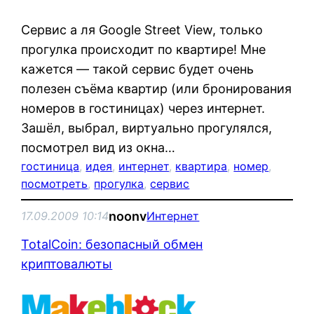
Сервис а ля Google Street View, только
прогулка происходит по квартире! Мне
кажется — такой сервис будет очень
полезен съёма квартир (или бронирования
номеров в гостиницах) через интернет.
Зашёл, выбрал, виртуально прогулялся,
посмотрел вид из окна…
гостиница
, 
идея
, 
интернет
, 
квартира
, 
номер
, 
посмотреть
, 
прогулка
, 
сервис
noonv
17.09.2009 10:14
Интернет
TotalCoin: безопасный обмен
криптовалюты