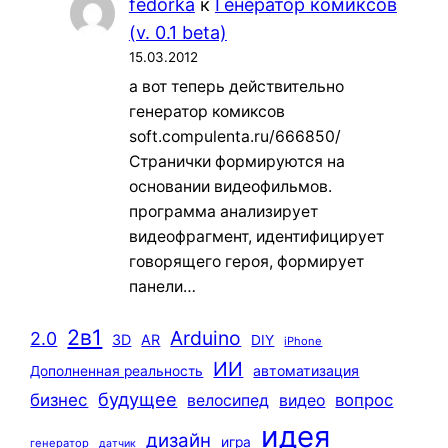
fedorka
к
Генератор комиксов
(v. 0.1 beta)
15.03.2012
а вот теперь действительно
генератор комиксов
soft.compulenta.ru/666850/
Странички формируются на
основании видеофильмов.
программа анализирует
видеофрагмент, идентифицирует
говорящего героя, формирует
панели…
2в1
Arduino
2.0
3D
AR
DIY
iPhone
ИИ
автоматизация
Дополненная реальность
будущее
бизнес
вопрос
велосипед
видео
идея
дизайн
игра
генератор
датчик