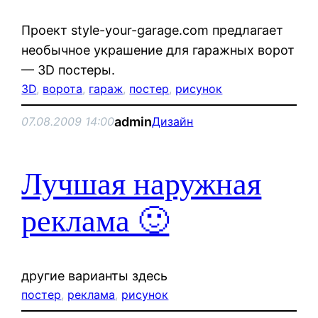
Проект style-your-garage.com предлагает
необычное украшение для гаражных ворот
— 3D постеры.
3D
, 
ворота
, 
гараж
, 
постер
, 
рисунок
admin
07.08.2009 14:00
Дизайн
Лучшая наружная
реклама 🙂
другие варианты здесь
постер
, 
реклама
, 
рисунок