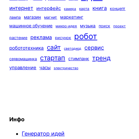
интернет
книга
интерфейс
концепт
карта
камера
маркетинг
магазин
лампа
магнит
машинное обучение
музыка
поиск
микро-идея
проект
робот
реклама
растение
рисунок
сайт
сервис
робототехника
светодиод
стартап
тренд
стимпанк
сервомашинка
управление
часы
электричество
Инфо
Генератор идей