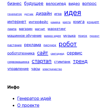
будущее
бизнес
вопрос
велосипед
видео
идея
дизайн
игра
генератор
датчик
интернет
книга
интерфейс
концепт
карта
камера
маркетинг
магазин
лампа
магнит
машинное обучение
музыка
поиск
микро-идея
проект
робот
реклама
растение
рисунок
сайт
сервис
робототехника
светодиод
стартап
тренд
стимпанк
сервомашинка
управление
часы
электричество
Инфо
Генератор идей
О проекте