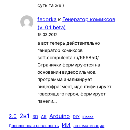
суть та же )
fedorka
к
Генератор комиксов
(v. 0.1 beta)
15.03.2012
а вот теперь действительно
генератор комиксов
soft.compulenta.ru/666850/
Странички формируются на
основании видеофильмов.
программа анализирует
видеофрагмент, идентифицирует
говорящего героя, формирует
панели…
2в1
Arduino
2.0
3D
AR
DIY
iPhone
ИИ
автоматизация
Дополненная реальность