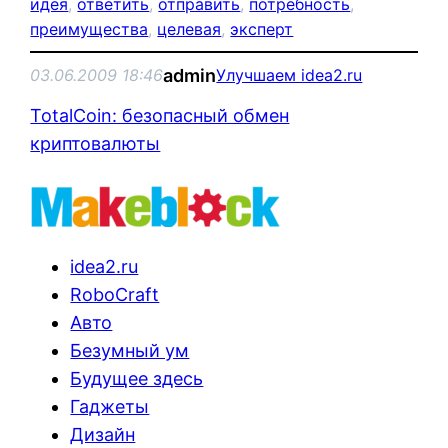
идея
, 
ответить
, 
отправить
, 
потребность
, 
преимущества
, 
целевая
, 
эксперт
admin
03.06.2009 18:46
Улучшаем idea2.ru
TotalCoin: безопасный обмен
криптовалюты
idea2.ru
RoboCraft
Авто
Безумный ум
Будущее здесь
Гаджеты
Дизайн