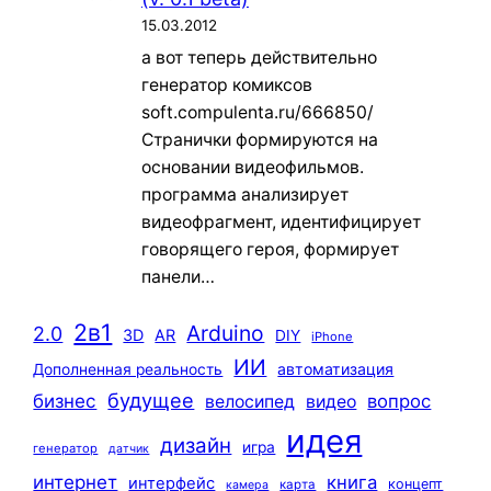
15.03.2012
а вот теперь действительно
генератор комиксов
soft.compulenta.ru/666850/
Странички формируются на
основании видеофильмов.
программа анализирует
видеофрагмент, идентифицирует
говорящего героя, формирует
панели…
2в1
Arduino
2.0
3D
AR
DIY
iPhone
ИИ
автоматизация
Дополненная реальность
будущее
бизнес
вопрос
велосипед
видео
идея
дизайн
игра
генератор
датчик
интернет
книга
интерфейс
концепт
карта
камера