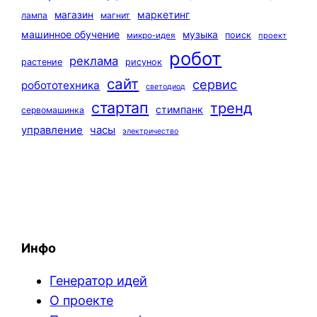
маркетинг
магазин
лампа
магнит
машинное обучение
музыка
поиск
микро-идея
проект
робот
реклама
растение
рисунок
сайт
сервис
робототехника
светодиод
стартап
тренд
стимпанк
сервомашинка
управление
часы
электричество
Инфо
Генератор идей
О проекте