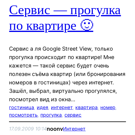
Сервис — прогулка
по квартире 🙂
Сервис а ля Google Street View, только
прогулка происходит по квартире! Мне
кажется — такой сервис будет очень
полезен съёма квартир (или бронирования
номеров в гостиницах) через интернет.
Зашёл, выбрал, виртуально прогулялся,
посмотрел вид из окна…
гостиница
, 
идея
, 
интернет
, 
квартира
, 
номер
, 
посмотреть
, 
прогулка
, 
сервис
noonv
17.09.2009 10:14
Интернет