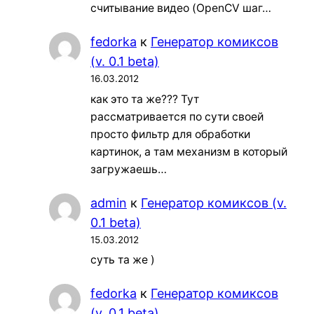
считывание видео (OpenCV шаг…
fedorka
к
Генератор комиксов
(v. 0.1 beta)
16.03.2012
как это та же??? Тут
рассматривается по сути своей
просто фильтр для обработки
картинок, а там механизм в который
загружаешь…
admin
к
Генератор комиксов (v.
0.1 beta)
15.03.2012
суть та же )
fedorka
к
Генератор комиксов
(v. 0.1 beta)