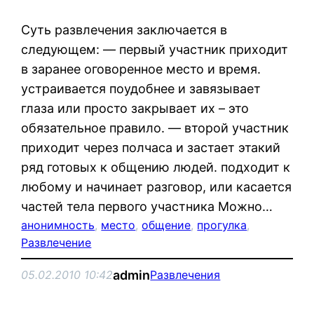
Суть развлечения заключается в
следующем: — первый участник приходит
в заранее оговоренное место и время.
устраивается поудобнее и завязывает
глаза или просто закрывает их – это
обязательное правило. — второй участник
приходит через полчаса и застает этакий
ряд готовых к общению людей. подходит к
любому и начинает разговор, или касается
частей тела первого участника Можно…
анонимность
, 
место
, 
общение
, 
прогулка
, 
Развлечение
admin
05.02.2010 10:42
Развлечения