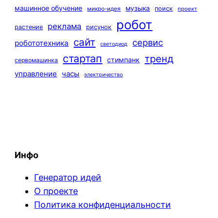
машинное обучение
музыка
поиск
микро-идея
проект
робот
реклама
растение
рисунок
сайт
сервис
робототехника
светодиод
стартап
тренд
стимпанк
сервомашинка
управление
часы
электричество
Инфо
Генератор идей
О проекте
Политика конфиденциальности