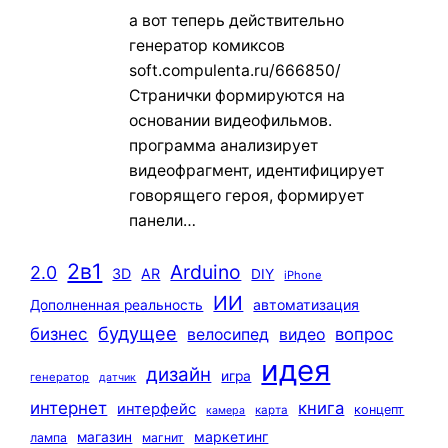
а вот теперь действительно
генератор комиксов
soft.compulenta.ru/666850/
Странички формируются на
основании видеофильмов.
программа анализирует
видеофрагмент, идентифицирует
говорящего героя, формирует
панели…
2в1
Arduino
2.0
3D
AR
DIY
iPhone
ИИ
автоматизация
Дополненная реальность
будущее
бизнес
вопрос
велосипед
видео
идея
дизайн
игра
генератор
датчик
интернет
книга
интерфейс
концепт
карта
камера
маркетинг
магазин
лампа
магнит