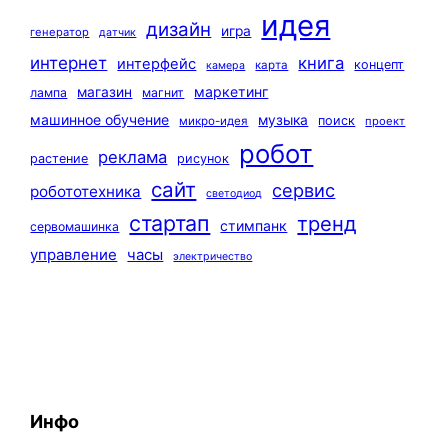
идея
дизайн
игра
генератор
датчик
интернет
книга
интерфейс
концепт
карта
камера
маркетинг
магазин
лампа
магнит
машинное обучение
музыка
поиск
микро-идея
проект
робот
реклама
растение
рисунок
сайт
сервис
робототехника
светодиод
стартап
тренд
стимпанк
сервомашинка
управление
часы
электричество
Инфо