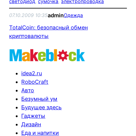
светодиод
, 
сумочка
, 
электропроводка
admin
07.10.2009 10:35
Одежда
TotalCoin: безопасный обмен
криптовалюты
idea2.ru
RoboCraft
Авто
Безумный ум
Будущее здесь
Гаджеты
Дизайн
Еда и напитки