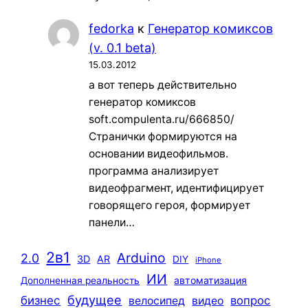
fedorka
к
Генератор комиксов
(v. 0.1 beta)
15.03.2012
а вот теперь действительно
генератор комиксов
soft.compulenta.ru/666850/
Странички формируются на
основании видеофильмов.
программа анализирует
видеофрагмент, идентифицирует
говорящего героя, формирует
панели…
2в1
Arduino
2.0
3D
AR
DIY
iPhone
ИИ
автоматизация
Дополненная реальность
будущее
бизнес
вопрос
велосипед
видео