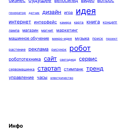
будущее
бизнес
вопрос
велосипед
видео
идея
дизайн
игра
генератор
датчик
интернет
книга
интерфейс
концепт
карта
камера
маркетинг
магазин
лампа
магнит
машинное обучение
музыка
поиск
микро-идея
проект
робот
реклама
растение
рисунок
сайт
сервис
робототехника
светодиод
стартап
тренд
стимпанк
сервомашинка
управление
часы
электричество
Инфо