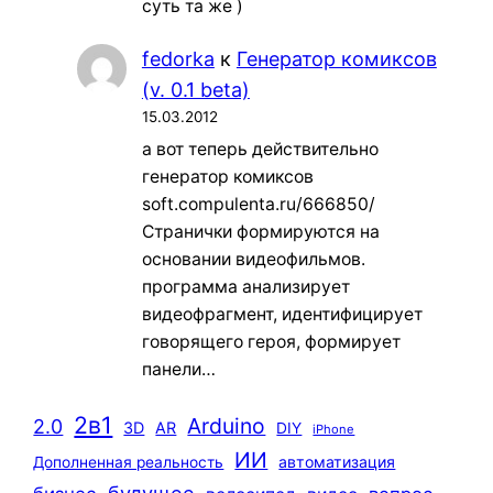
суть та же )
fedorka
к
Генератор комиксов
(v. 0.1 beta)
15.03.2012
а вот теперь действительно
генератор комиксов
soft.compulenta.ru/666850/
Странички формируются на
основании видеофильмов.
программа анализирует
видеофрагмент, идентифицирует
говорящего героя, формирует
панели…
2в1
Arduino
2.0
3D
AR
DIY
iPhone
ИИ
автоматизация
Дополненная реальность