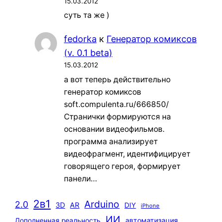
15.03.2012
суть та же )
fedorka
к
Генератор комиксов
(v. 0.1 beta)
15.03.2012
а вот теперь действительно
генератор комиксов
soft.compulenta.ru/666850/
Странички формируются на
основании видеофильмов.
программа анализирует
видеофрагмент, идентифицирует
говорящего героя, формирует
панели…
2в1
Arduino
2.0
3D
AR
DIY
iPhone
ИИ
автоматизация
Дополненная реальность