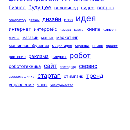
будущее
бизнес
вопрос
велосипед
видео
идея
дизайн
игра
генератор
датчик
интернет
книга
интерфейс
концепт
карта
камера
маркетинг
магазин
лампа
магнит
машинное обучение
музыка
поиск
микро-идея
проект
робот
реклама
растение
рисунок
сайт
сервис
робототехника
светодиод
стартап
тренд
стимпанк
сервомашинка
управление
часы
электричество