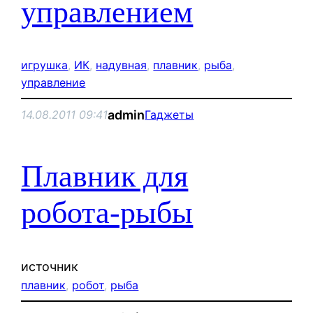
управлением
игрушка
, 
ИК
, 
надувная
, 
плавник
, 
рыба
, 
управление
admin
14.08.2011 09:41
Гаджеты
Плавник для
робота-рыбы
источник
плавник
, 
робот
, 
рыба