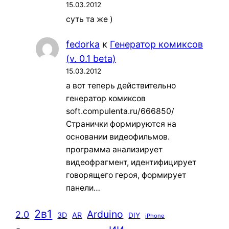
15.03.2012
суть та же )
fedorka
к
Генератор комиксов
(v. 0.1 beta)
15.03.2012
а вот теперь действительно
генератор комиксов
soft.compulenta.ru/666850/
Странички формируются на
основании видеофильмов.
программа анализирует
видеофрагмент, идентифицирует
говорящего героя, формирует
панели…
2в1
Arduino
2.0
3D
AR
DIY
iPhone