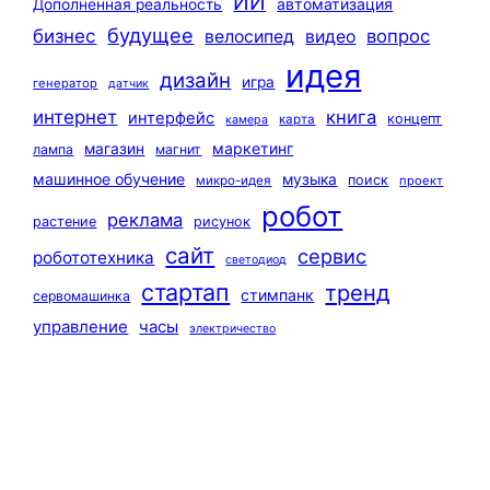
ИИ
автоматизация
Дополненная реальность
будущее
бизнес
вопрос
велосипед
видео
идея
дизайн
игра
генератор
датчик
интернет
книга
интерфейс
концепт
карта
камера
маркетинг
магазин
лампа
магнит
машинное обучение
музыка
поиск
микро-идея
проект
робот
реклама
растение
рисунок
сайт
сервис
робототехника
светодиод
стартап
тренд
стимпанк
сервомашинка
управление
часы
электричество