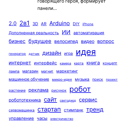
говорящего героя, формирует
панели…
2в1
Arduino
2.0
3D
AR
DIY
iPhone
ИИ
автоматизация
Дополненная реальность
будущее
бизнес
вопрос
велосипед
видео
идея
дизайн
игра
генератор
датчик
интернет
книга
интерфейс
концепт
карта
камера
маркетинг
магазин
лампа
магнит
машинное обучение
музыка
поиск
микро-идея
проект
робот
реклама
растение
рисунок
сайт
сервис
робототехника
светодиод
стартап
тренд
стимпанк
сервомашинка
управление
часы
электричество