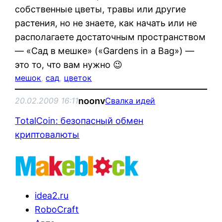
собственные цветы, травы или другие
растения, но не знаете, как начать или не
располагаете достаточным пространством
— «Сад в мешке» («Gardens in a Bag») —
это то, что вам нужно 😉
мешок
, 
сад
, 
цветок
noonv
20.02.2009 16:11
Свалка идей
TotalCoin: безопасный обмен
криптовалюты
idea2.ru
RoboCraft