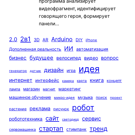
программа анализирует
видеофрагмент, идентифицирует
говорящего героя, формирует
панели…
2в1
Arduino
2.0
3D
AR
DIY
iPhone
ИИ
автоматизация
Дополненная реальность
будущее
бизнес
вопрос
велосипед
видео
идея
дизайн
игра
генератор
датчик
интернет
книга
интерфейс
концепт
карта
камера
маркетинг
магазин
лампа
магнит
машинное обучение
музыка
поиск
микро-идея
проект
робот
реклама
растение
рисунок
сайт
сервис
робототехника
светодиод
стартап
тренд
стимпанк
сервомашинка