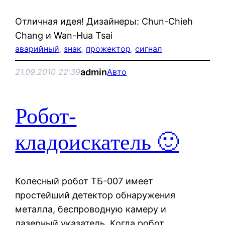
Отличная идея! Дизайнеры: Chun-Chieh
Chang и Wan-Hua Tsai
аварийный
, 
знак
, 
прожектор
, 
сигнал
admin
21.09.2010 22:39
Авто
Робот-
кладоискатель 🙂
Колесный робот ТБ-007 имеет
простейший детектор обнаружения
металла, беспроводную камеру и
лазерный указатель. Когда робот