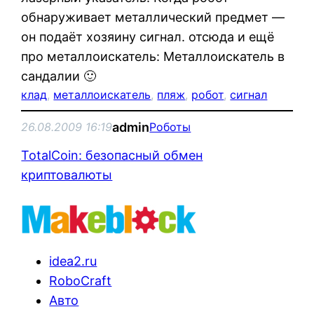
обнаруживает металлический предмет —
он подаёт хозяину сигнал. отсюда и ещё
про металлоискатель: Металлоискатель в
сандалии 🙂
клад
, 
металлоискатель
, 
пляж
, 
робот
, 
сигнал
admin
26.08.2009 16:19
Роботы
TotalCoin: безопасный обмен
криптовалюты
idea2.ru
RoboCraft
Авто