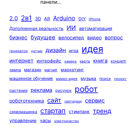
панели…
2в1
Arduino
2.0
3D
AR
DIY
iPhone
ИИ
автоматизация
Дополненная реальность
будущее
бизнес
вопрос
велосипед
видео
идея
дизайн
игра
генератор
датчик
интернет
книга
интерфейс
концепт
карта
камера
маркетинг
магазин
лампа
магнит
машинное обучение
музыка
поиск
микро-идея
проект
робот
реклама
растение
рисунок
сайт
сервис
робототехника
светодиод
стартап
тренд
стимпанк
сервомашинка
управление
часы
электричество