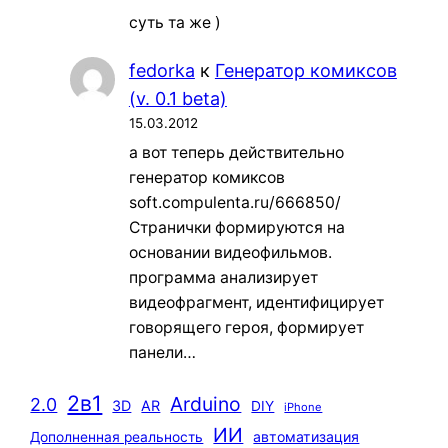
суть та же )
fedorka
к
Генератор комиксов
(v. 0.1 beta)
15.03.2012
а вот теперь действительно
генератор комиксов
soft.compulenta.ru/666850/
Странички формируются на
основании видеофильмов.
программа анализирует
видеофрагмент, идентифицирует
говорящего героя, формирует
панели…
2в1
Arduino
2.0
3D
AR
DIY
iPhone
ИИ
автоматизация
Дополненная реальность