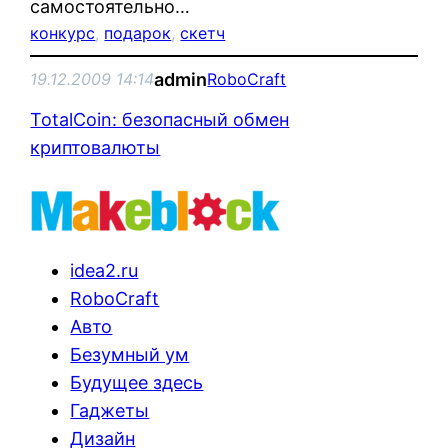
самостоятельно…
конкурс
, 
подарок
, 
скетч
admin
19.12.2009 14:14
RoboCraft
TotalCoin: безопасный обмен
криптовалюты
idea2.ru
RoboCraft
Авто
Безумный ум
Будущее здесь
Гаджеты
Дизайн