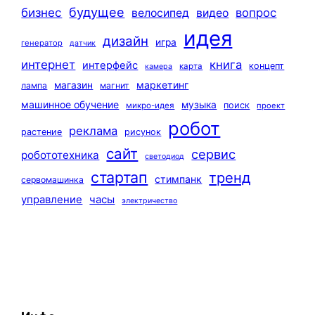
будущее
бизнес
вопрос
велосипед
видео
идея
дизайн
игра
генератор
датчик
интернет
книга
интерфейс
концепт
карта
камера
маркетинг
магазин
лампа
магнит
машинное обучение
музыка
поиск
микро-идея
проект
робот
реклама
растение
рисунок
сайт
сервис
робототехника
светодиод
стартап
тренд
стимпанк
сервомашинка
управление
часы
электричество