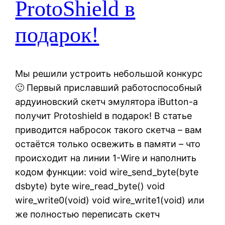
ProtoShield в
подарок!
Мы решили устроить небольшой конкурс
🙂 Первый приславший работоспособный
ардуиновский скетч эмулятора iButton-а
получит Protoshield в подарок! В статье
приводится набросок такого скетча – вам
остаётся только освежить в памяти – что
происходит на линии 1-Wire и наполнить
кодом функции: void wire_send_byte(byte
dsbyte) byte wire_read_byte() void
wire_write0(void) void wire_write1(void) или
же полностью переписать скетч