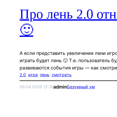
Про лень 2.0 отн
🙂
А если представить увеличение лени игр
играть будет лень 🙂 Т.е. пользователь б
развиваются события игры — как смотри
2.0
, 
игра
, 
лень
, 
смотреть
admin
06.04.2009 12:16
Безумный ум