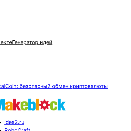
оекте
Генератор идей
talCoin: безопасный обмен криптовалюты
idea2.ru
RoboCraft