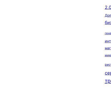
2.
Доп
би
ген
ин
маг
мик
рис
се
тр