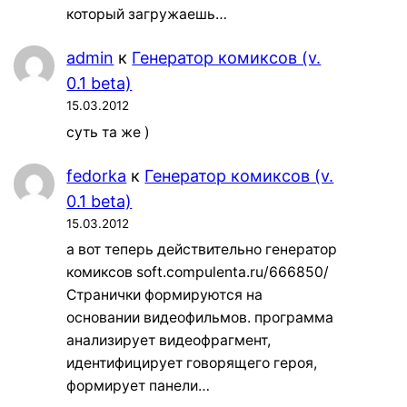
который загружаешь…
admin
к
Генератор комиксов (v.
0.1 beta)
15.03.2012
суть та же )
fedorka
к
Генератор комиксов (v.
0.1 beta)
15.03.2012
а вот теперь действительно генератор
комиксов soft.compulenta.ru/666850/
Странички формируются на
основании видеофильмов. программа
анализирует видеофрагмент,
идентифицирует говорящего героя,
формирует панели…