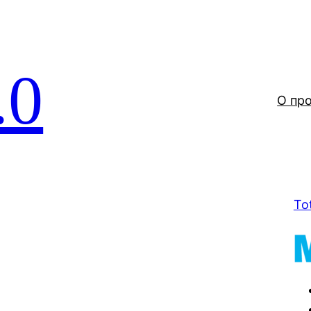
.0
О пр
To