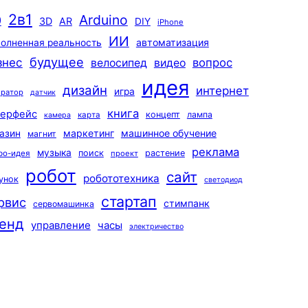
2в1
Arduino
0
3D
AR
DIY
iPhone
ИИ
автоматизация
олненная реальность
будущее
знес
вопрос
велосипед
видео
идея
дизайн
интернет
игра
ератор
датчик
книга
терфейс
концепт
лампа
карта
камера
маркетинг
машинное обучение
азин
магнит
реклама
музыка
поиск
растение
ро-идея
проект
робот
сайт
робототехника
унок
светодиод
стартап
рвис
стимпанк
сервомашинка
енд
управление
часы
электричество