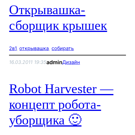
Открывашка-
сборщик крышек
2в1
, 
открывашка
, 
собирать
admin
16.03.2011 19:35
Дизайн
Robot Harvester —
концепт робота-
уборщика 🙂