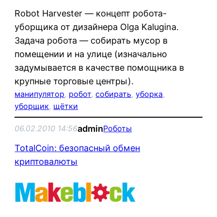
Robot Harvester — концепт робота-
уборщика от дизайнера Olga Kalugina.
Задача робота — собирать мусор в
помещении и на улице (изначально
задумывается в качестве помощника в
крупные торговые центры).
манипулятор
, 
робот
, 
собирать
, 
уборка
, 
уборщик
, 
щётки
admin
06.02.2010 14:56
Роботы
TotalCoin: безопасный обмен
криптовалюты