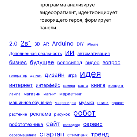
программа анализирует
видеофрагмент, идентифицирует
говорящего героя, формирует
панели…
2в1
Arduino
2.0
3D
AR
DIY
iPhone
ИИ
автоматизация
Дополненная реальность
будущее
бизнес
вопрос
велосипед
видео
идея
дизайн
игра
генератор
датчик
интернет
книга
интерфейс
концепт
карта
камера
маркетинг
магазин
лампа
магнит
машинное обучение
музыка
поиск
микро-идея
проект
робот
реклама
растение
рисунок
сайт
сервис
робототехника
светодиод
стартап
тренд
стимпанк
сервомашинка