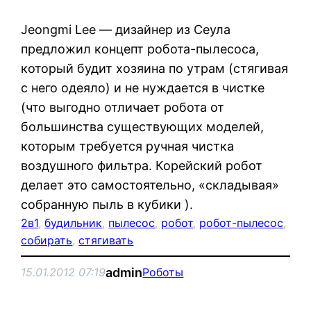
Jeongmi Lee — дизайнер из Сеула
предложил концепт робота-пылесоса,
который будит хозяина по утрам (стягивая
с него одеяло) и не нуждается в чистке
(что выгодно отличает робота от
большинства существующих моделей,
которым требуется ручная чистка
воздушного фильтра. Корейский робот
делает это самостоятельно, «складывая»
собранную пыль в кубики ).
2в1
, 
будильник
, 
пылесос
, 
робот
, 
робот-пылесос
, 
собирать
, 
стягивать
admin
15.01.2012 07:19
Роботы