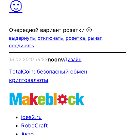
🙂
Очередной вариант розетки 🙂
выдернуть
, 
отключать
, 
розетка
, 
рычаг
, 
соединять
noonv
19.02.2010 19:23
Дизайн
TotalCoin: безопасный обмен
криптовалюты
idea2.ru
RoboCraft
Авто