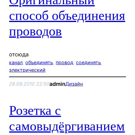
способ объединения
проводов
отсюда
канал
, 
объединять
, 
провод
, 
соединять
, 
электрический
admin
28.09.2010 22:50
Дизайн
Розетка с
самовыдёргиванием