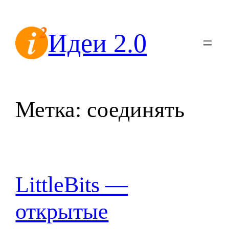
Перейти
к
Идеи 2.0
содержимому
Метка:
соединять
LittleBits —
открытые