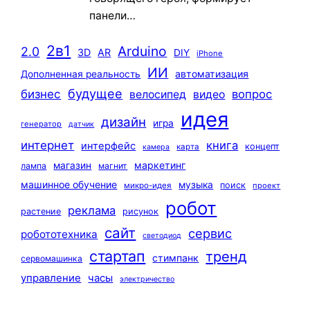
панели…
2в1
Arduino
2.0
3D
AR
DIY
iPhone
ИИ
автоматизация
Дополненная реальность
будущее
бизнес
вопрос
велосипед
видео
идея
дизайн
игра
генератор
датчик
интернет
книга
интерфейс
концепт
карта
камера
маркетинг
магазин
лампа
магнит
машинное обучение
музыка
поиск
микро-идея
проект
робот
реклама
растение
рисунок
сайт
сервис
робототехника
светодиод
стартап
тренд
стимпанк
сервомашинка
управление
часы
электричество