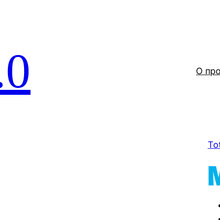
.0
О пр
To