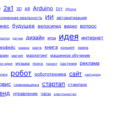
2в1
Arduino
0
3D
AR
DIY
iPhone
ИИ
автоматизация
олненная реальность
будущее
знес
вопрос
велосипед
видео
идея
дизайн
интернет
игра
ератор
датчик
книга
терфейс
концепт
лампа
карта
камера
маркетинг
машинное обучение
азин
магнит
реклама
музыка
поиск
растение
ро-идея
проект
робот
сайт
робототехника
унок
светодиод
стартап
рвис
стимпанк
сервомашинка
енд
управление
часы
электричество