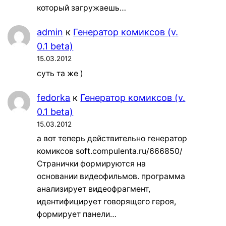
который загружаешь…
admin
к
Генератор комиксов (v.
0.1 beta)
15.03.2012
суть та же )
fedorka
к
Генератор комиксов (v.
0.1 beta)
15.03.2012
а вот теперь действительно генератор
комиксов soft.compulenta.ru/666850/
Странички формируются на
основании видеофильмов. программа
анализирует видеофрагмент,
идентифицирует говорящего героя,
формирует панели…