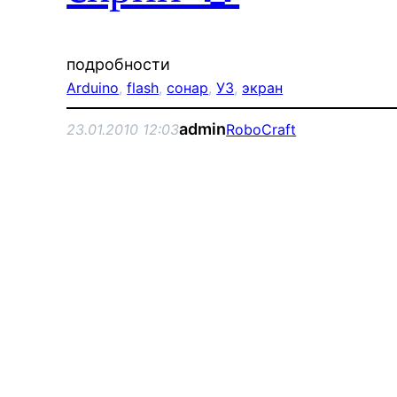
подробности
Arduino
, 
flash
, 
сонар
, 
УЗ
, 
экран
admin
23.01.2010 12:03
RoboCraft