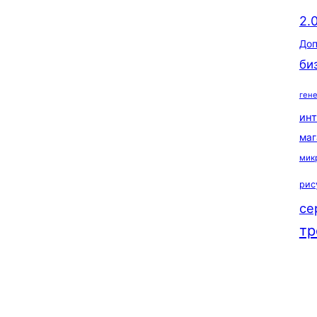
2.
Доп
би
ген
ин
маг
мик
рис
се
тр