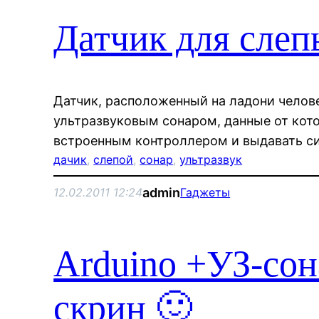
Датчик для слеп
Датчик, расположенный на ладони челов
ультразвуковым сонаром, данные от кот
встроенным контроллером и выдавать сиг
дачик
, 
слепой
, 
сонар
, 
ультразвук
admin
12.02.2011 12:24
Гаджеты
Arduino +УЗ-сон
скрин 🙂