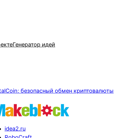
оекте
Генератор идей
talCoin: безопасный обмен криптовалюты
idea2.ru
RoboCraft