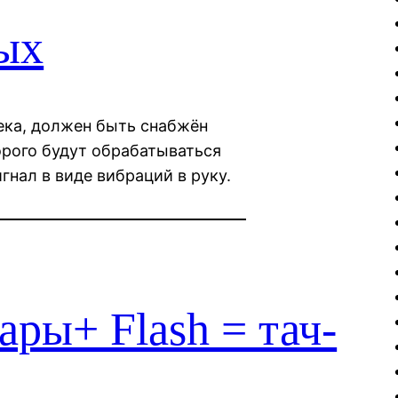
ых
ека, должен быть снабжён
орого будут обрабатываться
нал в виде вибраций в руку.
ары+ Flash = тач-