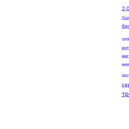
2.
Доп
би
ген
ин
маг
мик
рис
се
тр