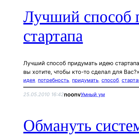
Лучший способ 
стартапа
Лучший способ придумать идею стартапа 
вы хотите, чтобы кто-то сделал для Вас?
идея
, 
потребность
, 
придумать
, 
способ
, 
старта
noonv
25.05.2010 16:42
Умный ум
Обмануть систе