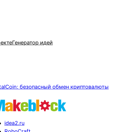
оекте
Генератор идей
talCoin: безопасный обмен криптовалюты
idea2.ru
RoboCraft