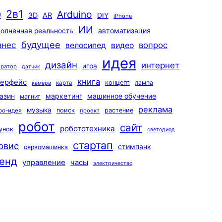
2в1
Arduino
0
3D
AR
DIY
iPhone
ИИ
автоматизация
олненная реальность
будущее
знес
вопрос
велосипед
видео
идея
дизайн
интернет
игра
ератор
датчик
книга
терфейс
концепт
лампа
карта
камера
маркетинг
машинное обучение
азин
магнит
реклама
музыка
поиск
растение
ро-идея
проект
робот
сайт
робототехника
унок
светодиод
стартап
рвис
стимпанк
сервомашинка
енд
управление
часы
электричество