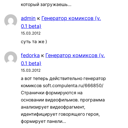
который загружаешь…
admin
к
Генератор комиксов (v.
0.1 beta)
15.03.2012
суть та же )
fedorka
к
Генератор комиксов (v.
0.1 beta)
15.03.2012
а вот теперь действительно генератор
комиксов soft.compulenta.ru/666850/
Странички формируются на
основании видеофильмов. программа
анализирует видеофрагмент,
идентифицирует говорящего героя,
формирует панели…