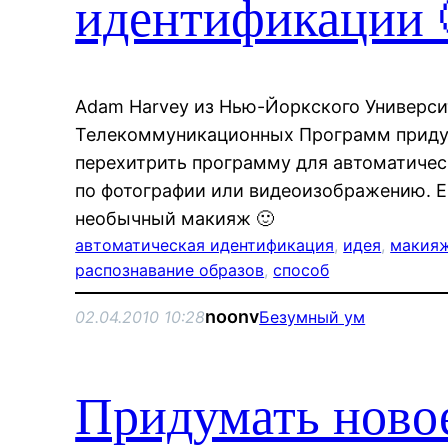
идентификации 
Adam Harvey из Нью-Йоркского Универси
Телекоммуникационных Программ приду
перехитрить программу для автоматиче
по фотографии или видеоизображению. Ег
необычный макияж 🙂
автоматическая идентификация
, 
идея
, 
макия
распознавание образов
, 
способ
noonv
02.04.2010 10:28
Безумный ум
Придумать новое