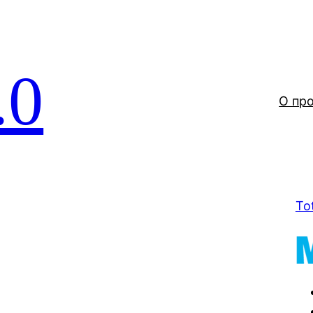
.0
О пр
To