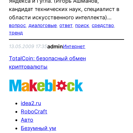
Яндекса и Гугла. (Игорь Ашманов,
кандидат технических наук, специалист в
области искусственного интеллекта)…
вопрос
, 
диалоговые
, 
ответ
, 
поиск
, 
средство
, 
тренд
admin
13.05.2009 17:35
Интернет
TotalCoin: безопасный обмен
криптовалюты
idea2.ru
RoboCraft
Авто
Безумный ум