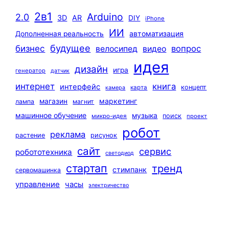
2в1
Arduino
2.0
3D
AR
DIY
iPhone
ИИ
автоматизация
Дополненная реальность
будущее
бизнес
вопрос
велосипед
видео
идея
дизайн
игра
генератор
датчик
интернет
книга
интерфейс
концепт
карта
камера
маркетинг
магазин
лампа
магнит
машинное обучение
музыка
поиск
микро-идея
проект
робот
реклама
растение
рисунок
сайт
сервис
робототехника
светодиод
стартап
тренд
стимпанк
сервомашинка
управление
часы
электричество