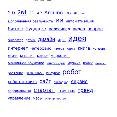
2в1
Arduino
2.0
3D
AR
DIY
iPhone
ИИ
автоматизация
Дополненная реальность
будущее
бизнес
вопрос
велосипед
видео
идея
дизайн
игра
генератор
датчик
интернет
книга
интерфейс
концепт
карта
камера
маркетинг
магазин
лампа
магнит
машинное обучение
музыка
поиск
микро-идея
проект
робот
реклама
растение
рисунок
сайт
сервис
робототехника
светодиод
стартап
тренд
стимпанк
сервомашинка
управление
часы
электричество