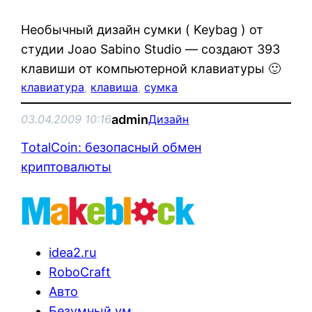
Необычный дизайн сумки ( Keybag ) от
студии Joao Sabino Studio — создают 393
клавиши от компьютерной клавиатуры 🙂
клавиатура
, 
клавиша
, 
сумка
admin
03.04.2009 10:16
Дизайн
TotalCoin: безопасный обмен
криптовалюты
idea2.ru
RoboCraft
Авто
Безумный ум