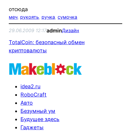
отсюда
меч
, 
рукоять
, 
ручка
, 
сумочка
admin
29.06.2009 12:17
Дизайн
TotalCoin: безопасный обмен
криптовалюты
idea2.ru
RoboCraft
Авто
Безумный ум
Будущее здесь
Гаджеты