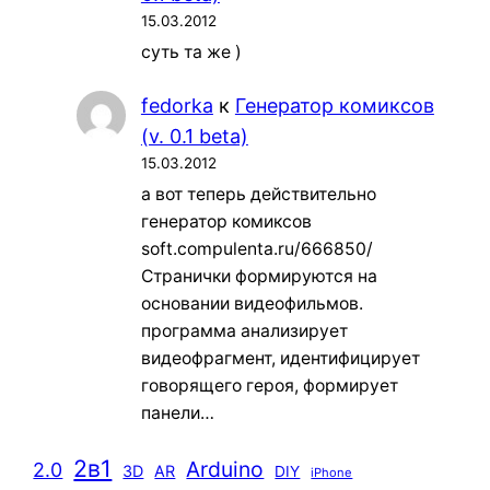
15.03.2012
суть та же )
fedorka
к
Генератор комиксов
(v. 0.1 beta)
15.03.2012
а вот теперь действительно
генератор комиксов
soft.compulenta.ru/666850/
Странички формируются на
основании видеофильмов.
программа анализирует
видеофрагмент, идентифицирует
говорящего героя, формирует
панели…
2в1
Arduino
2.0
3D
AR
DIY
iPhone