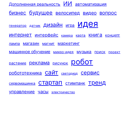
ИИ
автоматизация
Дополненная реальность
будущее
бизнес
вопрос
велосипед
видео
идея
дизайн
игра
генератор
датчик
интернет
книга
интерфейс
концепт
карта
камера
маркетинг
магазин
лампа
магнит
машинное обучение
музыка
поиск
микро-идея
проект
робот
реклама
растение
рисунок
сайт
сервис
робототехника
светодиод
стартап
тренд
стимпанк
сервомашинка
управление
часы
электричество