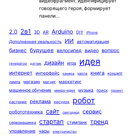
видеофрагмент, идентифицирует
говорящего героя, формирует
панели…
2в1
Arduino
2.0
3D
AR
DIY
iPhone
ИИ
автоматизация
Дополненная реальность
будущее
бизнес
вопрос
велосипед
видео
идея
дизайн
игра
генератор
датчик
интернет
книга
интерфейс
концепт
карта
камера
маркетинг
магазин
лампа
магнит
машинное обучение
музыка
поиск
микро-идея
проект
робот
реклама
растение
рисунок
сайт
сервис
робототехника
светодиод
стартап
тренд
стимпанк
сервомашинка
управление
часы
электричество