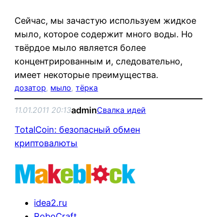
Сейчас, мы зачастую используем жидкое
мыло, которое содержит много воды. Но
твёрдое мыло является более
концентрированным и, следовательно,
имеет некоторые преимущества.
дозатор
, 
мыло
, 
тёрка
admin
11.01.2011 20:13
Свалка идей
TotalCoin: безопасный обмен
криптовалюты
idea2.ru
RoboCraft