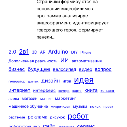
Странички формируются на
основании видеофильмов.
программа анализирует
видеофрагмент, идентифицирует
говорящего героя, формирует
панели…
2в1
Arduino
2.0
3D
AR
DIY
iPhone
ИИ
автоматизация
Дополненная реальность
будущее
бизнес
вопрос
велосипед
видео
идея
дизайн
игра
генератор
датчик
интернет
книга
интерфейс
концепт
карта
камера
маркетинг
магазин
лампа
магнит
машинное обучение
музыка
поиск
микро-идея
проект
робот
реклама
растение
рисунок
сайт
сервис
робототехника