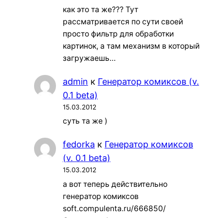
как это та же??? Тут
рассматривается по сути своей
просто фильтр для обработки
картинок, а там механизм в который
загружаешь…
admin
к
Генератор комиксов (v.
0.1 beta)
15.03.2012
суть та же )
fedorka
к
Генератор комиксов
(v. 0.1 beta)
15.03.2012
а вот теперь действительно
генератор комиксов
soft.compulenta.ru/666850/