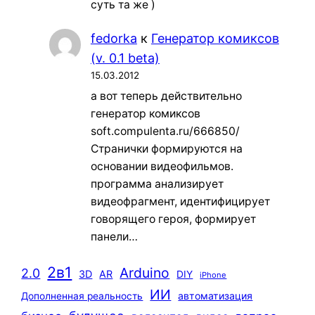
суть та же )
fedorka
к
Генератор комиксов
(v. 0.1 beta)
15.03.2012
а вот теперь действительно
генератор комиксов
soft.compulenta.ru/666850/
Странички формируются на
основании видеофильмов.
программа анализирует
видеофрагмент, идентифицирует
говорящего героя, формирует
панели…
2в1
Arduino
2.0
3D
AR
DIY
iPhone
ИИ
автоматизация
Дополненная реальность