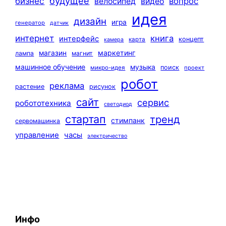
будущее
бизнес
вопрос
велосипед
видео
идея
дизайн
игра
генератор
датчик
интернет
книга
интерфейс
концепт
карта
камера
маркетинг
магазин
лампа
магнит
машинное обучение
музыка
поиск
микро-идея
проект
робот
реклама
растение
рисунок
сайт
сервис
робототехника
светодиод
стартап
тренд
стимпанк
сервомашинка
управление
часы
электричество
Инфо