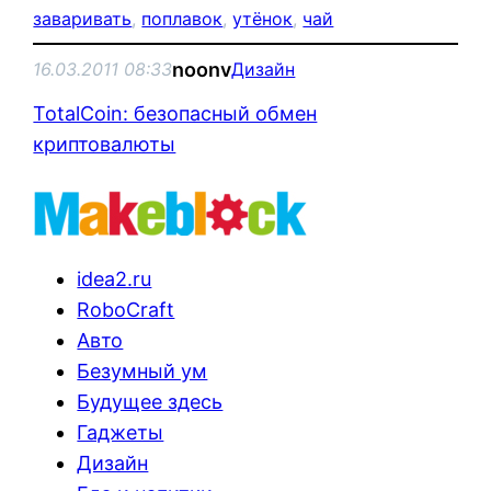
заваривать
, 
поплавок
, 
утёнок
, 
чай
noonv
16.03.2011 08:33
Дизайн
TotalCoin: безопасный обмен
криптовалюты
idea2.ru
RoboCraft
Авто
Безумный ум
Будущее здесь
Гаджеты
Дизайн