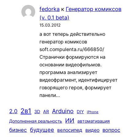
fedorka
к
Генератор комиксов
(v. 0.1 beta)
15.03.2012
а вот теперь действительно
генератор комиксов
soft.compulenta.ru/666850/
Странички формируются на
основании видеофильмов.
программа анализирует
видеофрагмент, идентифицирует
говорящего героя, формирует
панели…
2в1
Arduino
2.0
3D
AR
DIY
iPhone
ИИ
автоматизация
Дополненная реальность
будущее
бизнес
вопрос
велосипед
видео