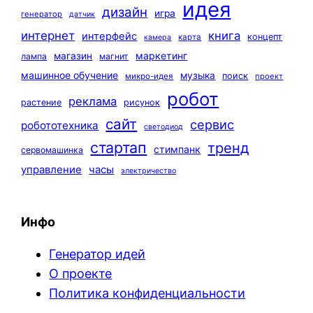
идея
дизайн
игра
генератор
датчик
интернет
книга
интерфейс
концепт
карта
камера
маркетинг
магазин
лампа
магнит
машинное обучение
музыка
поиск
микро-идея
проект
робот
реклама
растение
рисунок
сайт
сервис
робототехника
светодиод
стартап
тренд
стимпанк
сервомашинка
управление
часы
электричество
Инфо
Генератор идей
О проекте
Политика конфиденциальности