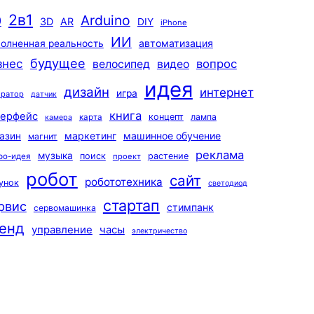
2в1
Arduino
0
3D
AR
DIY
iPhone
ИИ
автоматизация
олненная реальность
будущее
знес
вопрос
велосипед
видео
идея
дизайн
интернет
игра
ератор
датчик
книга
терфейс
концепт
лампа
карта
камера
маркетинг
машинное обучение
азин
магнит
реклама
музыка
поиск
растение
ро-идея
проект
робот
сайт
робототехника
унок
светодиод
стартап
рвис
стимпанк
сервомашинка
енд
управление
часы
электричество