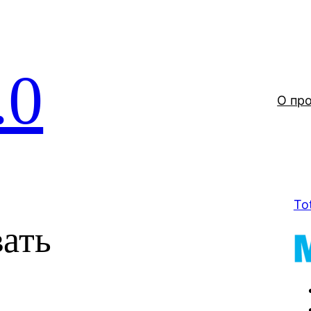
.0
О пр
To
ать