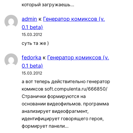
который загружаешь…
admin
к
Генератор комиксов (v.
0.1 beta)
15.03.2012
суть та же )
fedorka
к
Генератор комиксов (v.
0.1 beta)
15.03.2012
а вот теперь действительно генератор
комиксов soft.compulenta.ru/666850/
Странички формируются на
основании видеофильмов. программа
анализирует видеофрагмент,
идентифицирует говорящего героя,
формирует панели…