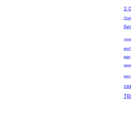
2.
Доп
би
ген
ин
маг
мик
рис
се
тр