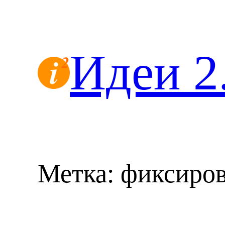
Перейти
к
содержимому
Идеи 2
Метка:
фиксиров