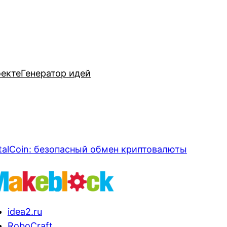
оекте
Генератор идей
talCoin: безопасный обмен криптовалюты
idea2.ru
RoboCraft