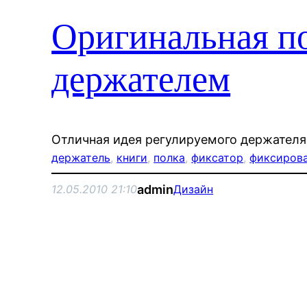
Оригинальная по
держателем
Отличная идея регулируемого держателя 
держатель
, 
книги
, 
полка
, 
фиксатор
, 
фиксиров
admin
12.05.2010 21:10
Дизайн