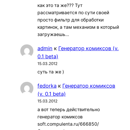
как это та же??? Тут
рассматривается по сути своей
просто фильтр для обработки
картинок, а там механизм в который
загружаешь…
admin
к
Генератор комиксов (v.
0.1 beta)
15.03.2012
суть та же )
fedorka
к
Генератор комиксов
(v. 0.1 beta)
15.03.2012
а вот теперь действительно
генератор комиксов
soft.compulenta.ru/666850/