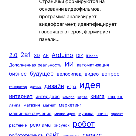
Странички формируются на
основании видеофильмов.
программа анализирует
видеофрагмент, идентифицирует
говорящего героя, формирует
панели…
2в1
Arduino
2.0
3D
AR
DIY
iPhone
ИИ
автоматизация
Дополненная реальность
будущее
бизнес
вопрос
велосипед
видео
идея
дизайн
игра
генератор
датчик
интернет
книга
интерфейс
концепт
карта
камера
маркетинг
магазин
лампа
магнит
машинное обучение
музыка
поиск
микро-идея
проект
робот
реклама
растение
рисунок
сайт
сервис
робототехника
светодиод