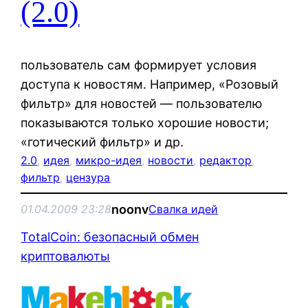
(2.0)
пользователь сам формирует условия
доступа к новостям. Например, «Розовый
фильтр» для новостей — пользователю
показываются только хорошие новости;
«готический фильтр» и др.
2.0
, 
идея
, 
микро-идея
, 
новости
, 
редактор
, 
фильтр
, 
цензура
noonv
01.04.2009 23:28
Свалка идей
TotalCoin: безопасный обмен
криптовалюты