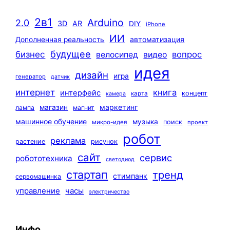
2в1
Arduino
2.0
3D
AR
DIY
iPhone
ИИ
автоматизация
Дополненная реальность
будущее
бизнес
вопрос
велосипед
видео
идея
дизайн
игра
генератор
датчик
интернет
книга
интерфейс
концепт
карта
камера
маркетинг
магазин
лампа
магнит
машинное обучение
музыка
поиск
микро-идея
проект
робот
реклама
растение
рисунок
сайт
сервис
робототехника
светодиод
стартап
тренд
стимпанк
сервомашинка
управление
часы
электричество
Инфо