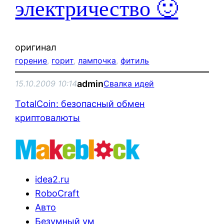
электричество 🙂
оригинал
горение
, 
горит
, 
лампочка
, 
фитиль
admin
15.10.2009 10:14
Свалка идей
TotalCoin: безопасный обмен
криптовалюты
idea2.ru
RoboCraft
Авто
Безумный ум