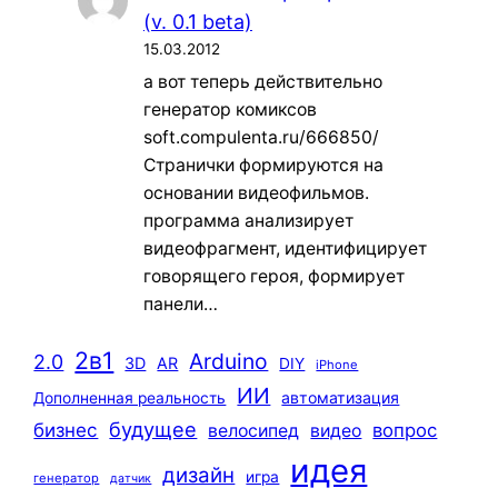
(v. 0.1 beta)
15.03.2012
а вот теперь действительно
генератор комиксов
soft.compulenta.ru/666850/
Странички формируются на
основании видеофильмов.
программа анализирует
видеофрагмент, идентифицирует
говорящего героя, формирует
панели…
2в1
Arduino
2.0
3D
AR
DIY
iPhone
ИИ
автоматизация
Дополненная реальность
будущее
бизнес
вопрос
велосипед
видео
идея
дизайн
игра
генератор
датчик