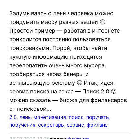
Задумываясь о лени человека можно
придумать массу разных вещей 🙂
Простой пример — работая в интернете
приходится постоянно пользоваться
поисковиками. Порой, чтобы найти
нужную информацию приходится
перелопатить очень много мусора,
пробираться через банеры и
всплывающую рекламу 🙂 Итак, идея:
сервис поиска на заказ — Поиск 2.0 🙂
можно сказать — биржа для фрилансеров
от поисковой…
2.0
, 
лень
, 
монетизация
, 
поиск
, 
поручать
, 
поручения
, 
секретарь
, 
сервис
, 
фриланс