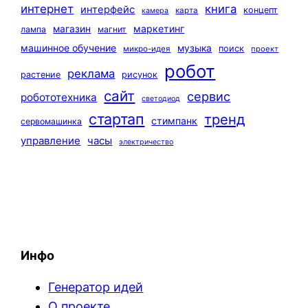
интернет
книга
интерфейс
концепт
карта
камера
маркетинг
магазин
лампа
магнит
машинное обучение
музыка
поиск
микро-идея
проект
робот
реклама
растение
рисунок
сайт
сервис
робототехника
светодиод
стартап
тренд
стимпанк
сервомашинка
управление
часы
электричество
Инфо
Генератор идей
О проекте