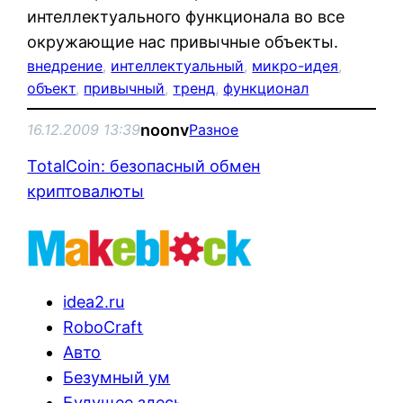
интеллектуального функционала во все
окружающие нас привычные объекты.
внедрение
, 
интеллектуальный
, 
микро-идея
, 
объект
, 
привычный
, 
тренд
, 
функционал
noonv
16.12.2009 13:39
Разное
TotalCoin: безопасный обмен
криптовалюты
idea2.ru
RoboCraft
Авто
Безумный ум
Будущее здесь