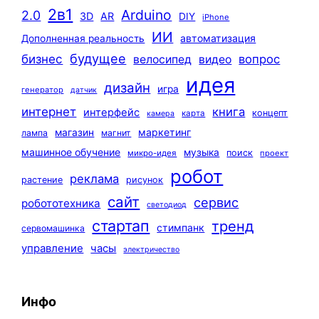
2в1
Arduino
2.0
3D
AR
DIY
iPhone
ИИ
автоматизация
Дополненная реальность
будущее
бизнес
вопрос
велосипед
видео
идея
дизайн
игра
генератор
датчик
интернет
книга
интерфейс
концепт
карта
камера
маркетинг
магазин
лампа
магнит
машинное обучение
музыка
поиск
микро-идея
проект
робот
реклама
растение
рисунок
сайт
сервис
робототехника
светодиод
стартап
тренд
стимпанк
сервомашинка
управление
часы
электричество
Инфо