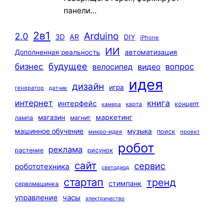
панели…
2в1
Arduino
2.0
3D
AR
DIY
iPhone
ИИ
автоматизация
Дополненная реальность
будущее
бизнес
вопрос
велосипед
видео
идея
дизайн
игра
генератор
датчик
интернет
книга
интерфейс
концепт
карта
камера
маркетинг
магазин
лампа
магнит
машинное обучение
музыка
поиск
микро-идея
проект
робот
реклама
растение
рисунок
сайт
сервис
робототехника
светодиод
стартап
тренд
стимпанк
сервомашинка
управление
часы
электричество