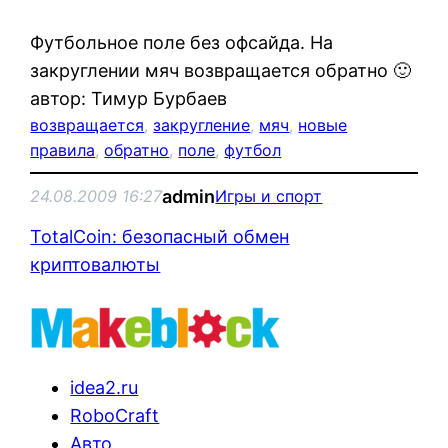
Футбольное поле без офсайда. На
закруглении мяч возвращается обратно 🙂
автор: Тимур Бурбаев
возвращается
, 
закругление
, 
мяч
, 
новые
правила
, 
обратно
, 
поле
, 
футбол
admin
24.08.2009 16:27
Игры и спорт
TotalCoin: безопасный обмен
криптовалюты
idea2.ru
RoboCraft
Авто