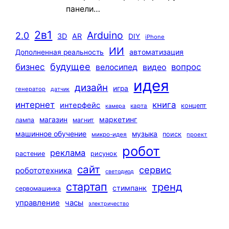
панели…
2в1
Arduino
2.0
3D
AR
DIY
iPhone
ИИ
автоматизация
Дополненная реальность
будущее
бизнес
вопрос
велосипед
видео
идея
дизайн
игра
генератор
датчик
интернет
книга
интерфейс
концепт
карта
камера
маркетинг
магазин
лампа
магнит
машинное обучение
музыка
поиск
микро-идея
проект
робот
реклама
растение
рисунок
сайт
сервис
робототехника
светодиод
стартап
тренд
стимпанк
сервомашинка
управление
часы
электричество