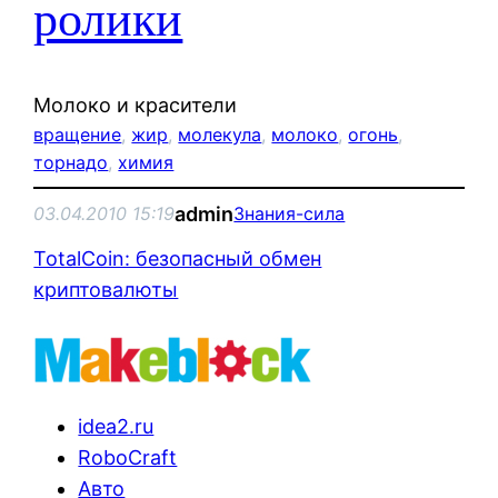
ролики
Молоко и красители
вращение
, 
жир
, 
молекула
, 
молоко
, 
огонь
, 
торнадо
, 
химия
admin
03.04.2010 15:19
Знания-сила
TotalCoin: безопасный обмен
криптовалюты
idea2.ru
RoboCraft
Авто