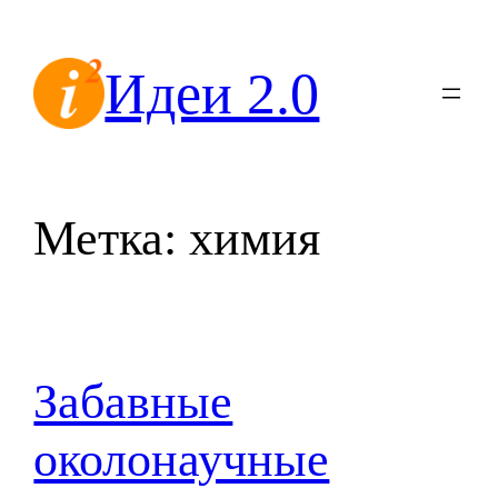
Перейти
к
Идеи 2.0
содержимому
Метка:
химия
Забавные
околонаучные