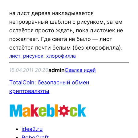
на лист дерева накладывается
непрозрачный шаблон с рисунком, затем
остаётся просто ждать, пока листочек не
пожелтеет. Где света не было — лист
остаётся почти белым (без хлорофилла).
лист
, 
рисунок
, 
хлорофилла
admin
18.04.2011 20:26
Свалка идей
TotalCoin: безопасный обмен
криптовалюты
idea2.ru
RoboCraft