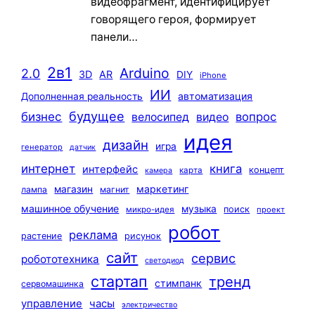
видеофрагмент, идентифицирует
говорящего героя, формирует
панели…
2в1
Arduino
2.0
3D
AR
DIY
iPhone
ИИ
автоматизация
Дополненная реальность
будущее
бизнес
вопрос
велосипед
видео
идея
дизайн
игра
генератор
датчик
интернет
книга
интерфейс
концепт
карта
камера
маркетинг
магазин
лампа
магнит
машинное обучение
музыка
поиск
микро-идея
проект
робот
реклама
растение
рисунок
сайт
сервис
робототехника
светодиод
стартап
тренд
стимпанк
сервомашинка
управление
часы
электричество