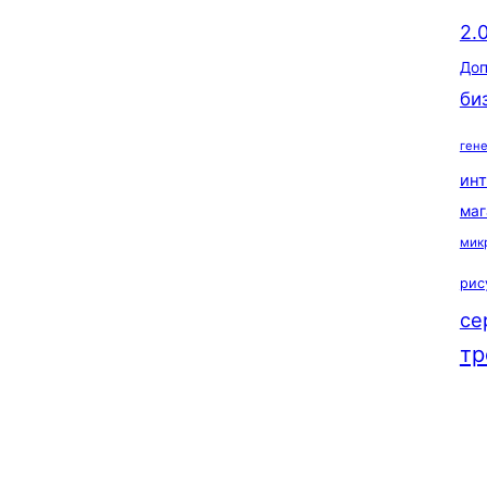
2.
Доп
би
ген
ин
маг
мик
рис
се
тр