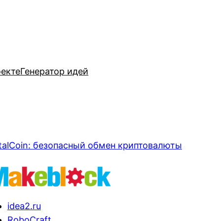
оекте
Генератор идей
talCoin: безопасный обмен криптовалюты
idea2.ru
RoboCraft