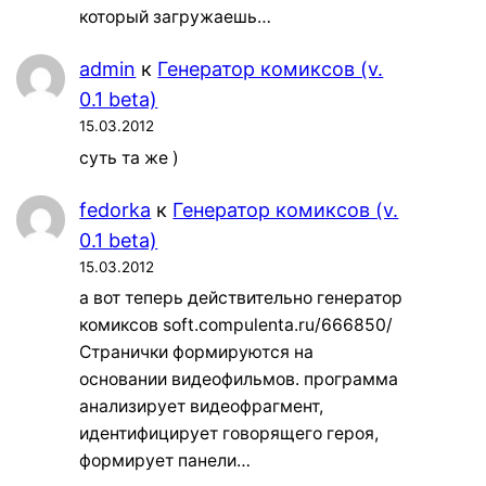
который загружаешь…
admin
к
Генератор комиксов (v.
0.1 beta)
15.03.2012
суть та же )
fedorka
к
Генератор комиксов (v.
0.1 beta)
15.03.2012
а вот теперь действительно генератор
комиксов soft.compulenta.ru/666850/
Странички формируются на
основании видеофильмов. программа
анализирует видеофрагмент,
идентифицирует говорящего героя,
формирует панели…