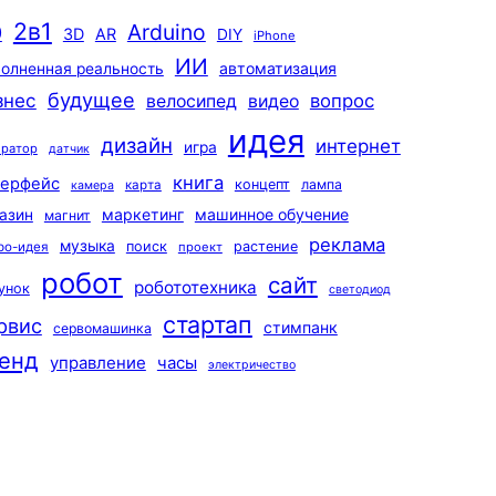
2в1
Arduino
0
3D
AR
DIY
iPhone
ИИ
автоматизация
олненная реальность
будущее
знес
вопрос
велосипед
видео
идея
дизайн
интернет
игра
ератор
датчик
книга
терфейс
концепт
лампа
карта
камера
маркетинг
машинное обучение
азин
магнит
реклама
музыка
поиск
растение
ро-идея
проект
робот
сайт
робототехника
унок
светодиод
стартап
рвис
стимпанк
сервомашинка
енд
управление
часы
электричество