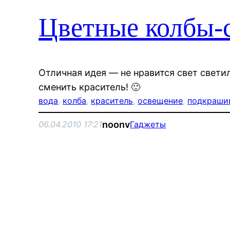
Цветные колбы-
Отличная идея — не нравится свет свет
сменить краситель! 🙂
вода
, 
колба
, 
краситель
, 
освещение
, 
подкраши
noonv
06.04.2010 17:21
Гаджеты