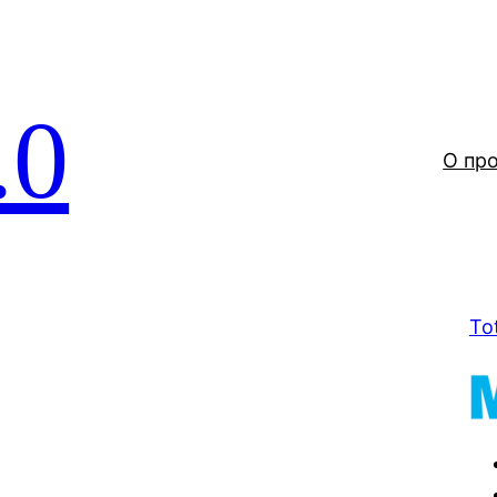
.0
О пр
To