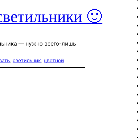
светильники 🙂
ильника — нужно всего-лишь
вать
, 
светильник
, 
цветной