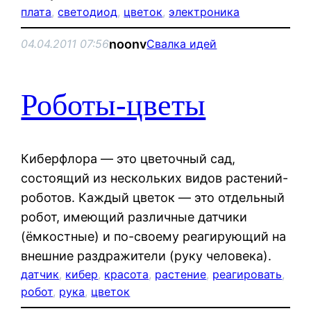
плата
, 
светодиод
, 
цветок
, 
электроника
noonv
04.04.2011 07:56
Свалка идей
Роботы-цветы
Киберфлора — это цветочный сад,
состоящий из нескольких видов растений-
роботов. Каждый цветок — это отдельный
робот, имеющий различные датчики
(ёмкостные) и по-своему реагирующий на
внешние раздражители (руку человека).
датчик
, 
кибер
, 
красота
, 
растение
, 
реагировать
, 
робот
, 
рука
, 
цветок