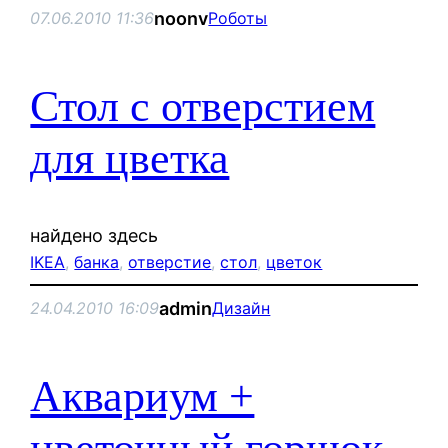
noonv
07.06.2010 11:36
Роботы
Стол с отверстием
для цветка
найдено здесь
IKEA
, 
банка
, 
отверстие
, 
стол
, 
цветок
admin
24.04.2010 16:09
Дизайн
Аквариум +