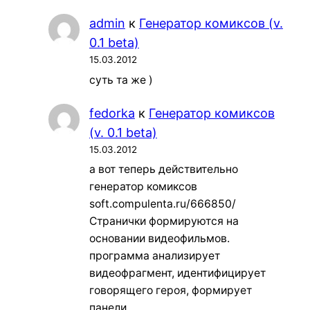
admin
к
Генератор комиксов (v.
0.1 beta)
15.03.2012
суть та же )
fedorka
к
Генератор комиксов
(v. 0.1 beta)
15.03.2012
а вот теперь действительно
генератор комиксов
soft.compulenta.ru/666850/
Странички формируются на
основании видеофильмов.
программа анализирует
видеофрагмент, идентифицирует
говорящего героя, формирует
панели…