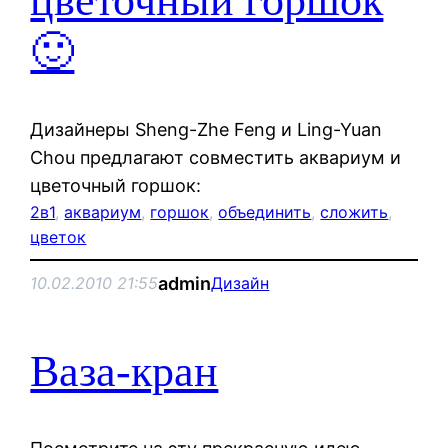
цветочный горшок
🙂
Дизайнеры Sheng-Zhe Feng и Ling-Yuan
Chou предлагают совместить аквариум и
цветочный горшок:
2в1
, 
аквариум
, 
горшок
, 
объединить
, 
сложить
, 
цветок
admin
10.02.2010 21:55
Дизайн
Ваза-кран