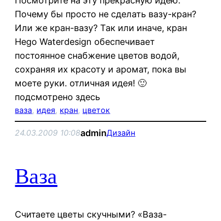
Посмотрите на эту прекрасную идею.
Почему бы просто не сделать вазу-кран?
Или же кран-вазу? Так или иначе, кран
Hego Waterdesign обеспечивает
постоянное снабжение цветов водой,
сохраняя их красоту и аромат, пока вы
моете руки. отличная идея! 🙂
подсмотрено здесь
ваза
, 
идея
, 
кран
, 
цветок
admin
24.03.2009 10:08
Дизайн
Ваза
Считаете цветы скучными? «Ваза-