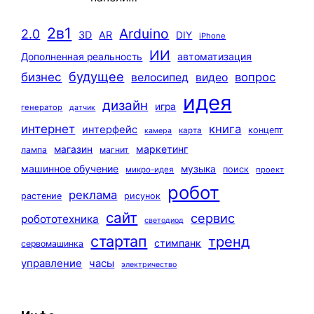
2в1
Arduino
2.0
3D
AR
DIY
iPhone
ИИ
автоматизация
Дополненная реальность
будущее
бизнес
вопрос
велосипед
видео
идея
дизайн
игра
генератор
датчик
интернет
книга
интерфейс
концепт
карта
камера
маркетинг
магазин
лампа
магнит
машинное обучение
музыка
поиск
микро-идея
проект
робот
реклама
растение
рисунок
сайт
сервис
робототехника
светодиод
стартап
тренд
стимпанк
сервомашинка
управление
часы
электричество