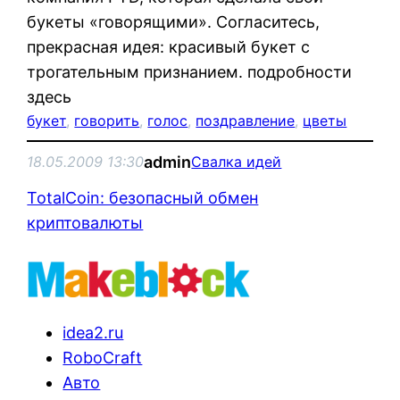
букеты «говорящими». Согласитесь,
прекрасная идея: красивый букет с
трогательным признанием. подробности
здесь
букет
, 
говорить
, 
голос
, 
поздравление
, 
цветы
admin
18.05.2009 13:30
Свалка идей
TotalCoin: безопасный обмен
криптовалюты
idea2.ru
RoboCraft
Авто