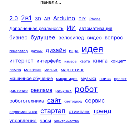
панели…
2в1
Arduino
2.0
3D
AR
DIY
iPhone
ИИ
автоматизация
Дополненная реальность
будущее
бизнес
вопрос
велосипед
видео
идея
дизайн
игра
генератор
датчик
интернет
книга
интерфейс
концепт
карта
камера
маркетинг
магазин
лампа
магнит
машинное обучение
музыка
поиск
микро-идея
проект
робот
реклама
растение
рисунок
сайт
сервис
робототехника
светодиод
стартап
тренд
стимпанк
сервомашинка
управление
часы
электричество