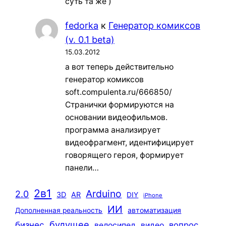
суть та же )
fedorka
к
Генератор комиксов
(v. 0.1 beta)
15.03.2012
а вот теперь действительно
генератор комиксов
soft.compulenta.ru/666850/
Странички формируются на
основании видеофильмов.
программа анализирует
видеофрагмент, идентифицирует
говорящего героя, формирует
панели…
2в1
Arduino
2.0
3D
AR
DIY
iPhone
ИИ
автоматизация
Дополненная реальность
будущее
бизнес
вопрос
велосипед
видео