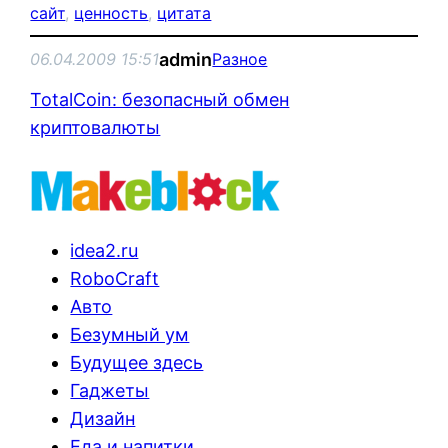
сайт
, 
ценность
, 
цитата
admin
06.04.2009 15:51
Разное
TotalCoin: безопасный обмен
криптовалюты
idea2.ru
RoboCraft
Авто
Безумный ум
Будущее здесь
Гаджеты
Дизайн
Еда и напитки