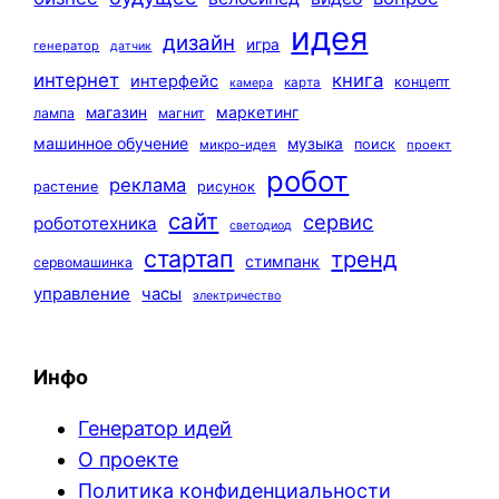
идея
дизайн
игра
генератор
датчик
интернет
книга
интерфейс
концепт
карта
камера
маркетинг
магазин
лампа
магнит
машинное обучение
музыка
поиск
микро-идея
проект
робот
реклама
растение
рисунок
сайт
сервис
робототехника
светодиод
стартап
тренд
стимпанк
сервомашинка
управление
часы
электричество
Инфо
Генератор идей
О проекте
Политика конфиденциальности