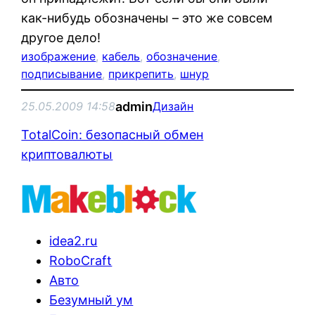
как-нибудь обозначены – это же совсем
другое дело!
изображение
, 
кабель
, 
обозначение
, 
подписывание
, 
прикрепить
, 
шнур
admin
25.05.2009 14:58
Дизайн
TotalCoin: безопасный обмен
криптовалюты
idea2.ru
RoboCraft
Авто
Безумный ум