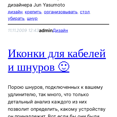
дизайнера Jun Yasumoto
дизайн
, 
крепить
, 
организовывать
, 
стол
, 
убирать
, 
шнур
admin
11.11.2009 12:43
Дизайн
Иконки для кабелей
и шнуров 🙂
Порою шнуров, подключенных к вашему
удлинителю, так много, что только
детальный анализ каждого из них
позволит определить, какому устройству
он принадлежит. Вот если бы они были