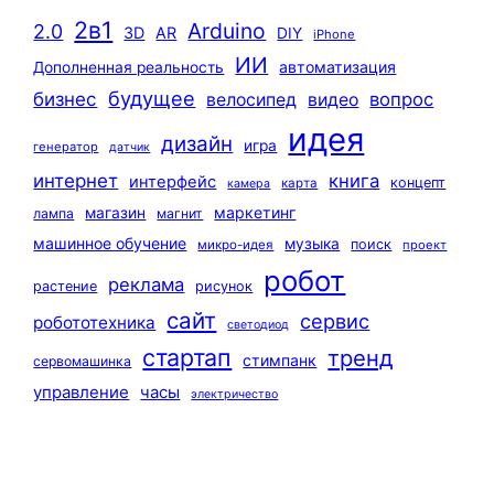
2в1
Arduino
2.0
3D
AR
DIY
iPhone
ИИ
автоматизация
Дополненная реальность
будущее
бизнес
вопрос
велосипед
видео
идея
дизайн
игра
генератор
датчик
интернет
книга
интерфейс
концепт
карта
камера
маркетинг
магазин
лампа
магнит
машинное обучение
музыка
поиск
микро-идея
проект
робот
реклама
растение
рисунок
сайт
сервис
робототехника
светодиод
стартап
тренд
стимпанк
сервомашинка
управление
часы
электричество