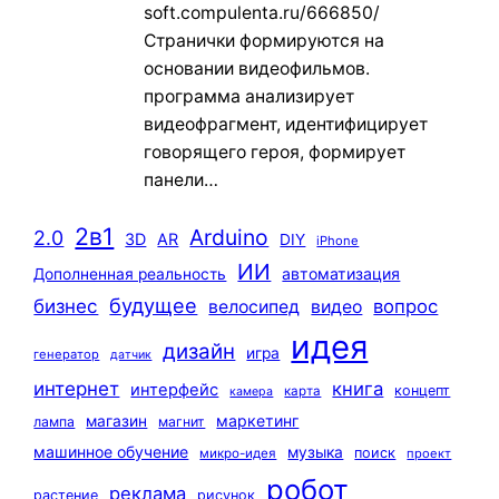
soft.compulenta.ru/666850/
Странички формируются на
основании видеофильмов.
программа анализирует
видеофрагмент, идентифицирует
говорящего героя, формирует
панели…
2в1
Arduino
2.0
3D
AR
DIY
iPhone
ИИ
автоматизация
Дополненная реальность
будущее
бизнес
вопрос
велосипед
видео
идея
дизайн
игра
генератор
датчик
интернет
книга
интерфейс
концепт
карта
камера
маркетинг
магазин
лампа
магнит
машинное обучение
музыка
поиск
микро-идея
проект
робот
реклама
растение
рисунок