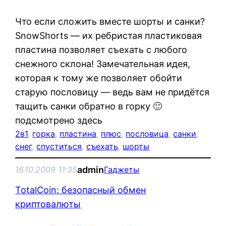
Что если сложить вместе шорты и санки?
SnowShorts — их ребристая пластиковая
пластина позволяет съехать с любого
снежного склона! Замечательная идея,
которая к тому же позволяет обойти
старую пословицу — ведь вам не придётся
тащить санки обратно в горку 🙂
подсмотрено здесь
2в1
, 
горка
, 
пластина
, 
плюс
, 
пословица
, 
санки
, 
снег
, 
спуститься
, 
съехать
, 
шорты
admin
16.10.2009 11:35
Гаджеты
TotalCoin: безопасный обмен
криптовалюты