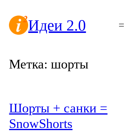
Перейти
к
Идеи 2.0
содержимому
Метка:
шорты
Шорты + санки =
SnowShorts